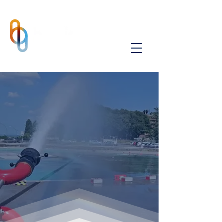
Tecnologie e sistemi
per impianti
idrici
e
termici
, specializzati
in
antincendio
.