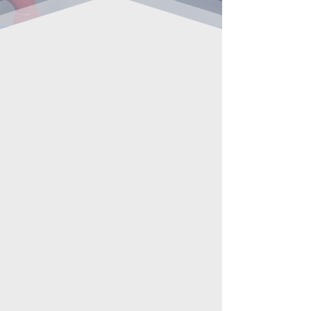
YOUR
SPECIAL
IST
PARTNER
Il partner ideale
per impianti speciali
Sprinkler
Aerosol
Gas
Protezioni REI
Watermist
Antisismico
Schiuma
​Filtri fumo
Idranti
Gruppi antincendio