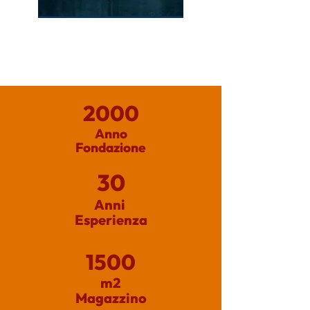
IDROTERMO
2000
Anno
Fondazione
30
Anni
Esperienza
1500
m2
Magazzino